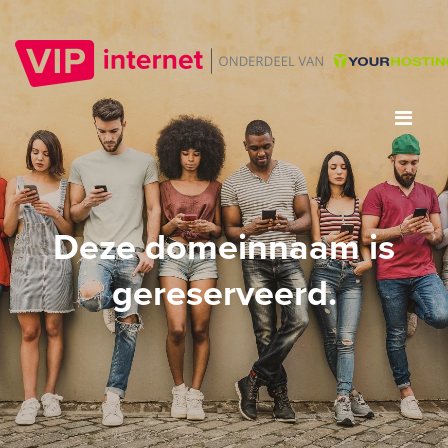
Deze domeinnaam is
gereserveerd.